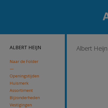
Skip
Skip
to
to
content
content
ALBERT HEIJN
Albert Heij
Naar de Folder
—
Openingstijden
Huismerk
Assortiment
Bijzonderheden
Vestigingen