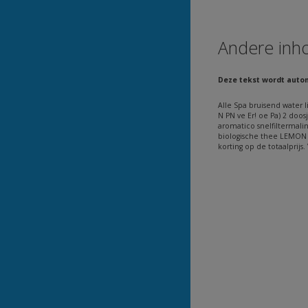
Andere inh
Deze tekst wordt auto
Alle Spa bruisend water l
N PN ve Er! oe Pa) 2 doosj
aromatico snelfiltermalin
biologische thee LEMON & 
korting op de totaalprij