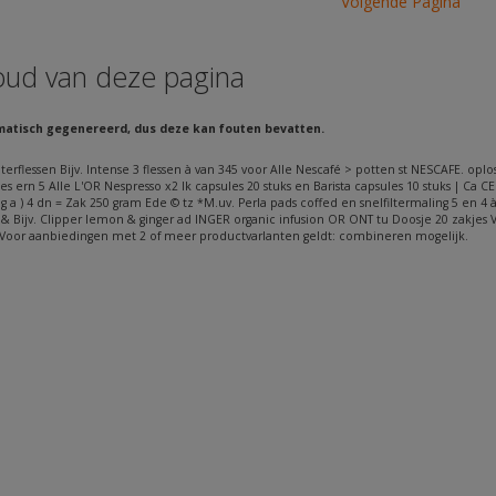
Volgende Pagina
oud van deze pagina
matisch gegenereerd, dus deze kan fouten bevatten.
iterflessen Bijv. Intense 3 flessen à van 345 voor Alle Nescafé > potten st NESCAFE. o
es ern 5 Alle L'OR Nespresso x2 Ik capsules 20 stuks en Barista capsules 10 stuks | Ca CE
g a ) 4 dn = Zak 250 gram Ede © tz *M.uv. Perla pads coffed en snelfiltermaling 5 en 4 
Bijv. Clipper lemon & ginger ad INGER organic infusion OR ONT tu Doosje 20 zakjes Voor
s. Voor aanbiedingen met 2 of meer productvarlanten geldt: combineren mogelijk.