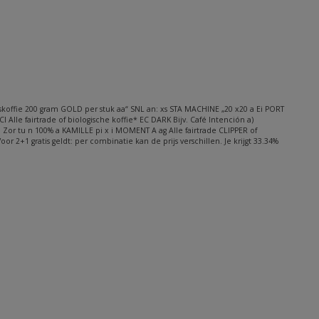
ploskoffie 200 gram GOLD per stuk aa“ SNL an: xs STA MACHINE „20 x20 a Ei PORT
CI Alle fairtrade of biologische koffie* EC DARK Bijv. Café Intención a)
à Zor tu n 100% a KAMILLE pi x i MOMENT A ag Alle fairtrade CLIPPER of
 2+1 gratis geldt: per combinatie kan de prijs verschillen. Je krijgt 33.34%